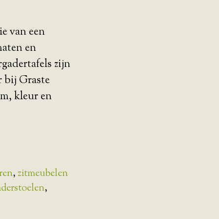
ie van een
maten en
adertafels zijn
 bij Graste
m, kleur en
ren
,
zitmeubelen
aderstoelen
,