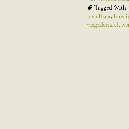
Tagged With:
instelbaar
,
huisli
vergadertafel
,
we