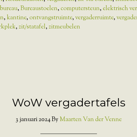
bureau
,
Bureaustoelen
,
computersteun
,
elektrisch ve
jn
,
kantine
,
ontvangstruimte
,
vergaderruimte
,
vergade
rkplek
,
zit/statafel
,
zitmeubelen
WoW vergadertafels
3 januari 2024
By
Maarten Van der Venne