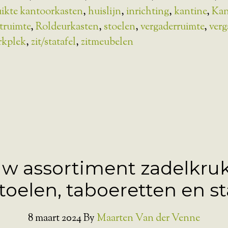
uikte kantoorkasten
,
huislijn
,
inrichting
,
kantine
,
Kan
truimte
,
Roldeurkasten
,
stoelen
,
vergaderruimte
,
verg
rkplek
,
zit/statafel
,
zitmeubelen
w assortiment zadelkru
toelen, taboeretten en st
8 maart 2024
By
Maarten Van der Venne