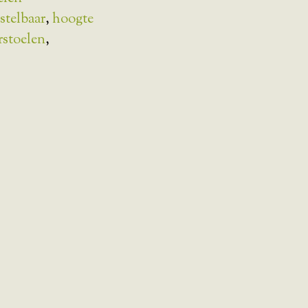
rstelbaar
,
hoogte
rstoelen
,