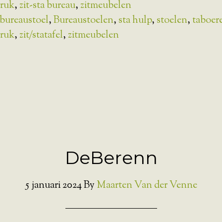
kruk
,
zit-sta bureau
,
zitmeubelen
bureaustoel
,
Bureaustoelen
,
sta hulp
,
stoelen
,
taboer
kruk
,
zit/statafel
,
zitmeubelen
DeBerenn
5 januari 2024
By
Maarten Van der Venne