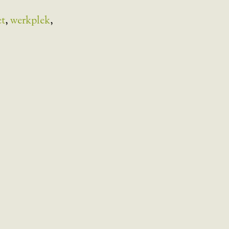
et
,
werkplek
,