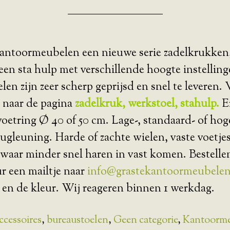
kantoormeubelen een nieuwe serie zadelkrukken
een sta hulp met verschillende hoogte instellin
en zijn zeer scherp geprijsd en snel te leveren. 
 naar de pagina
zadelkruk, werkstoel, stahulp
.
E
voetring Ø 40 of 50 cm. Lage-, standaard- of hoge
ugleuning. Harde of zachte wielen, vaste voetjes
waar minder snel haren in vast komen. Bestellen
r een mailtje naar
info@grastekantoormeubelen
 en de kleur. Wij reageren binnen 1 werkdag.
ccessoires
,
bureaustoelen
,
Geen categorie
,
Kantoorm