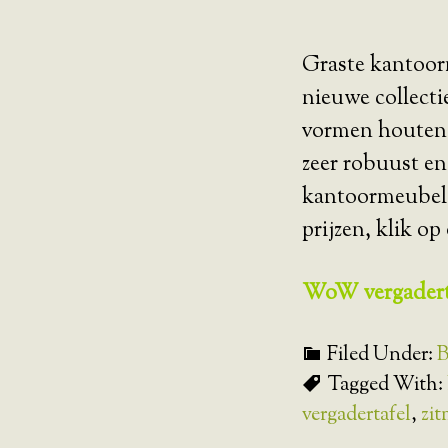
Graste kantoor
nieuwe collect
vormen houten v
zeer robuust en
kantoormeubels 
prijzen, klik o
WoW vergadert
Filed Under:
B
Tagged With:
vergadertafel
,
zi