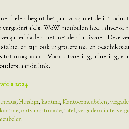
meubelen begint het jaar 2024 met de introduct
ie vergadertafels. WoW meubelen heeft diverse 
ergaderbladen met metalen kruisvoet. Deze verg
 stabiel en zijn ook in grotere maten beschikbaar
tot 110×300 cm. Voor uitvoering, afmeting, vor
p onderstaande link.
afels 2024
ureaus
,
Huislijn
,
kantine
,
Kantoormeubelen
,
vergade
kantine
,
ontvangstruimte
,
tafel
,
vergaderruimte
,
verg
tmeubelen