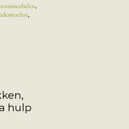
toormeubelen
,
aderstoelen
,
kken,
a hulp