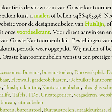
kantie is de showroom van Graste kantoormeu
e zaken kunt u
mailen
of bellen 0486-463396. Ne
 website voor de designmeubelen van
Huislijn
,
of
it onze
voordeelkrant
. Voor direct aanvinken en
van Graste Kantoormeubilair. Bestellingen va
kantieperiode weer opgepakt. Wij mailen of bel
. Graste kantoormeubelen wenst u een prettige 
ccessoires
,
Bureaus
,
bureaustoelen
,
Duo werkplek
,
Du
lbaar
,
Flexwall
,
garderobekasten
,
Gebruikte kantoor
x
,
Huislijn
,
kantine
,
Kantoormeubelen
,
plexiglas sc
itlife
,
Tafels
,
TDS
,
Uncategorized
,
vergaderen
,
webs
a bureau
,
zitmeubelen
bureau
,
bureaustoel
,
Bureaustoelen
,
draaideurkast
,
el