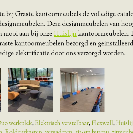
e bij Graste kantoormeubels de volledige catalog
esignmeubelen. Deze designmeubelen van hoo
en mooi aan bij onze
Huislijn
kantoormeubelen. 
aste kantoormeubelen bezorgd en geinstalleerd 
edige elektrificatie door ons verzorgd worden.
uo werkplek
,
Elektrisch verstelbaar
,
Flexwall
,
Huisli
n
,
Roldeurkasten
,
vergaderen
,
zit-sta bureau
,
zitmeub