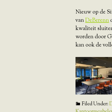
Nieuw op de Sit
van
DeBerenn
d
kwaliteit sluit
worden door Gr
kan ook de voll
Filed Under:
D
Kantoormeubele