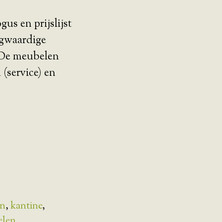
us en prijslijst
gwaardige
De meubelen
(service) en
jn
,
kantine
,
elen