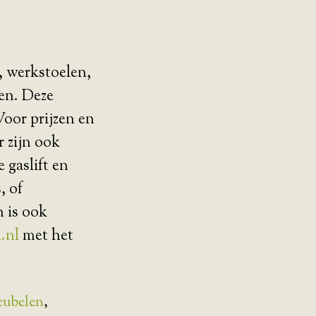
, werkstoelen,
gen. Deze
Voor prijzen en
r zijn ook
 gaslift en
, of
 is ook
.nl
met het
eubelen
,