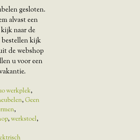
belen gesloten.
em alvast een
 kijk naar de
 bestellen kijk
nuit de webshop
len u voor een
vakantie.
o werkplek
,
meubelen
,
Geen
hermen
,
hop
,
werkstoel
,
ektrisch