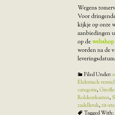
Wegens zomerva
Voor dringend
kijkje op onze
aanbiedingen u
op de
webshop
worden na de va
leveringsdatum
Filed Under:
a
Elektrisch verste
categorie
,
Girofle
Roldeurkasten
,
S
zadelkruk
,
zit-st
Tagged With: