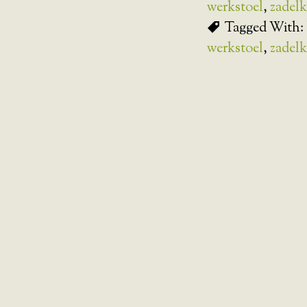
werkstoel
,
zadel
Tagged With:
werkstoel
,
zadel