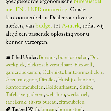
goedgekeurde ergonomische
bureaustoel
met EN of NPR normering
. Graste
kantoormeubels is Dealer van diverse
merken, van
budget
tot
A-merk
, zodat wij
altijd een passende oplossing voor u
kunnen verzorgen.
Filed Under:
Bureaus
,
bureaustoelen
,
Duo
werkplek
,
Elektrisch verstelbaar
,
Flexwall
,
garderobekasten
,
Gebruikte kantoormeubelen
,
Geen categorie
,
Giroflex
,
Huislijn
,
kantine
,
Kantoormeubelen
,
Roldeurkasten
,
Sitlife
,
Tafels
,
vergaderen
,
webshop
,
werkstoel
,
zadelkruk
,
zit-sta bureau
,
zitmeubelen
Tagged With:
bureau
,
bureaustoel
,