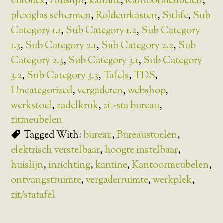
Giroflex
,
Huislijn
,
kantine
,
Kantoormeubelen
,
plexiglas schermen
,
Roldeurkasten
,
Sitlife
,
Sub
Category 1.1
,
Sub Category 1.2
,
Sub Category
1.3
,
Sub Category 2.1
,
Sub Category 2.2
,
Sub
Category 2.3
,
Sub Category 3.1
,
Sub Category
3.2
,
Sub Category 3.3
,
Tafels
,
TDS
,
Uncategorized
,
vergaderen
,
webshop
,
werkstoel
,
zadelkruk
,
zit-sta bureau
,
zitmeubelen
Tagged With:
bureau
,
Bureaustoelen
,
elektrisch verstelbaar
,
hoogte instelbaar
,
huislijn
,
inrichting
,
kantine
,
Kantoormeubelen
,
ontvangstruimte
,
vergaderruimte
,
werkplek
,
zit/statafel