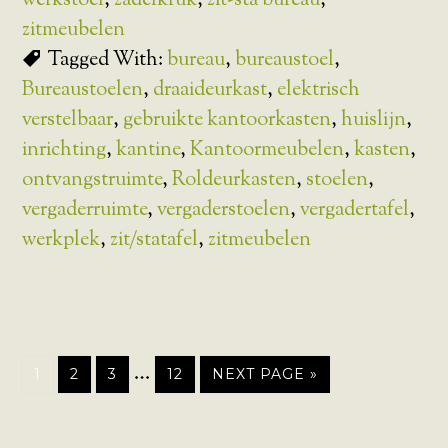
werkstoel
,
zadelkruk
,
zit-sta bureau
,
zitmeubelen
Tagged With:
bureau
,
bureaustoel
,
Bureaustoelen
,
draaideurkast
,
elektrisch
verstelbaar
,
gebruikte kantoorkasten
,
huislijn
,
inrichting
,
kantine
,
Kantoormeubelen
,
kasten
,
ontvangstruimte
,
Roldeurkasten
,
stoelen
,
vergaderruimte
,
vergaderstoelen
,
vergadertafel
,
werkplek
,
zit/statafel
,
zitmeubelen
…
1
2
3
12
NEXT PAGE »