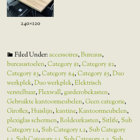
240×120
Filed Under:
accessoires
,
Bureaus
,
bureaustoelen
,
Category #1
,
Category #2
,
Category #3
,
Category #4
,
Category #5
,
Duo
werkplek
,
Duo werkplek
,
Elektrisch
verstelbaar
,
Flexwall
,
garderobekasten
,
Gebruikte kantoormeubelen
,
Geen categorie
,
Giroflex
,
Huislijn
,
kantine
,
Kantoormeubelen
,
plexiglas schermen
,
Roldeurkasten
,
Sitlife
,
Sub
Category 1.1
,
Sub Category 1.2
,
Sub Category
1.3
,
Sub Category 2.1
,
Sub Category 2.2
,
Sub