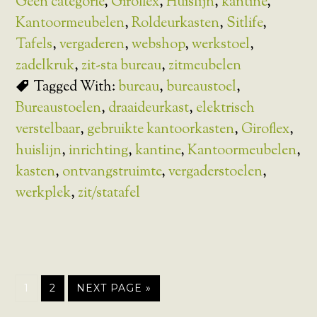
Geen categorie
,
Giroflex
,
Huislijn
,
kantine
,
Kantoormeubelen
,
Roldeurkasten
,
Sitlife
,
Tafels
,
vergaderen
,
webshop
,
werkstoel
,
zadelkruk
,
zit-sta bureau
,
zitmeubelen
Tagged With:
bureau
,
bureaustoel
,
Bureaustoelen
,
draaideurkast
,
elektrisch
verstelbaar
,
gebruikte kantoorkasten
,
Giroflex
,
huislijn
,
inrichting
,
kantine
,
Kantoormeubelen
,
kasten
,
ontvangstruimte
,
vergaderstoelen
,
werkplek
,
zit/statafel
1
2
NEXT PAGE »