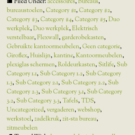
Filed Under:
accessoires
,
Bureaus
,
bureaustoelen
,
Category #1
,
Category #2
,
Category #3
,
Category #4
,
Category #5
,
Duo
werkplek
,
Duo werkplek
,
Elektrisch
verstelbaar
,
Flexwall
,
garderobekasten
,
Gebruikte kantoormeubelen
,
Geen categorie
,
Giroflex
,
Huislijn
,
kantine
,
Kantoormeubelen
,
plexiglas schermen
,
Roldeurkasten
,
Sitlife
,
Sub
Category 1.1
,
Sub Category 1.2
,
Sub Category
1.3
,
Sub Category 2.1
,
Sub Category 2.2
,
Sub
Category 2.3
,
Sub Category 3.1
,
Sub Category
3.2
,
Sub Category 3.3
,
Tafels
,
TDS
,
Uncategorized
,
vergaderen
,
webshop
,
werkstoel
,
zadelkruk
,
zit-sta bureau
,
zitmeubelen