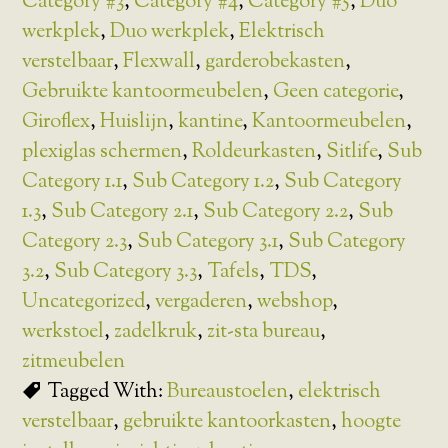
Category #3
,
Category #4
,
Category #5
,
Duo
werkplek
,
Duo werkplek
,
Elektrisch
verstelbaar
,
Flexwall
,
garderobekasten
,
Gebruikte kantoormeubelen
,
Geen categorie
,
Giroflex
,
Huislijn
,
kantine
,
Kantoormeubelen
,
plexiglas schermen
,
Roldeurkasten
,
Sitlife
,
Sub
Category 1.1
,
Sub Category 1.2
,
Sub Category
1.3
,
Sub Category 2.1
,
Sub Category 2.2
,
Sub
Category 2.3
,
Sub Category 3.1
,
Sub Category
3.2
,
Sub Category 3.3
,
Tafels
,
TDS
,
Uncategorized
,
vergaderen
,
webshop
,
werkstoel
,
zadelkruk
,
zit-sta bureau
,
zitmeubelen
Tagged With:
Bureaustoelen
,
elektrisch
verstelbaar
,
gebruikte kantoorkasten
,
hoogte