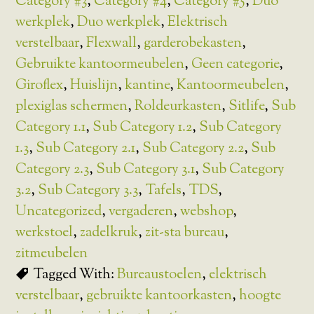
Category #3
,
Category #4
,
Category #5
,
Duo
werkplek
,
Duo werkplek
,
Elektrisch
verstelbaar
,
Flexwall
,
garderobekasten
,
Gebruikte kantoormeubelen
,
Geen categorie
,
Giroflex
,
Huislijn
,
kantine
,
Kantoormeubelen
,
plexiglas schermen
,
Roldeurkasten
,
Sitlife
,
Sub
Category 1.1
,
Sub Category 1.2
,
Sub Category
1.3
,
Sub Category 2.1
,
Sub Category 2.2
,
Sub
Category 2.3
,
Sub Category 3.1
,
Sub Category
3.2
,
Sub Category 3.3
,
Tafels
,
TDS
,
Uncategorized
,
vergaderen
,
webshop
,
werkstoel
,
zadelkruk
,
zit-sta bureau
,
zitmeubelen
Tagged With:
Bureaustoelen
,
elektrisch
verstelbaar
,
gebruikte kantoorkasten
,
hoogte