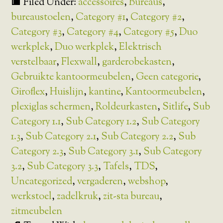
Filed Under:
accessoires
,
Bureaus
,
bureaustoelen
,
Category #1
,
Category #2
,
Category #3
,
Category #4
,
Category #5
,
Duo
werkplek
,
Duo werkplek
,
Elektrisch
verstelbaar
,
Flexwall
,
garderobekasten
,
Gebruikte kantoormeubelen
,
Geen categorie
,
Giroflex
,
Huislijn
,
kantine
,
Kantoormeubelen
,
plexiglas schermen
,
Roldeurkasten
,
Sitlife
,
Sub
Category 1.1
,
Sub Category 1.2
,
Sub Category
1.3
,
Sub Category 2.1
,
Sub Category 2.2
,
Sub
Category 2.3
,
Sub Category 3.1
,
Sub Category
3.2
,
Sub Category 3.3
,
Tafels
,
TDS
,
Uncategorized
,
vergaderen
,
webshop
,
werkstoel
,
zadelkruk
,
zit-sta bureau
,
zitmeubelen