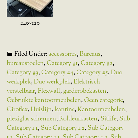
240×120
Filed Under:
accessoires
,
Bureaus
,
bureaustoelen
,
Category #1
,
Category #2
,
Category #3
,
Category #4
,
Category #5
,
Duo
werkplek
,
Duo werkplek
,
Elektrisch
verstelbaar
,
Flexwall
,
garderobekasten
,
Gebruikte kantoormeubelen
,
Geen categorie
,
Giroflex
,
Huislijn
,
kantine
,
Kantoormeubelen
,
plexiglas schermen
,
Roldeurkasten
,
Sitlife
,
Sub
Category 1.1
,
Sub Category 1.2
,
Sub Category
1.3
,
Sub Category 2.1
,
Sub Category 2.2
,
Sub