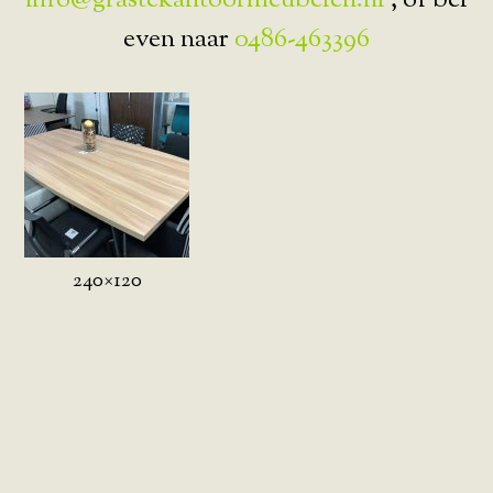
info@grastekantoormeubelen.nl
, of bel
even naar
0486-463396
240×120