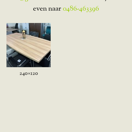
even naar
0486-463396
240×120