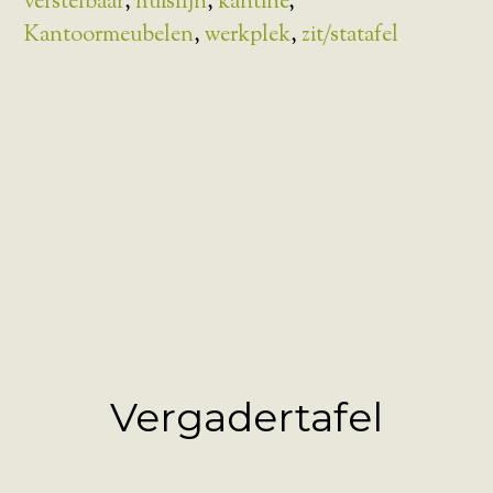
verstelbaar
,
huislijn
,
kantine
,
Kantoormeubelen
,
werkplek
,
zit/statafel
Vergadertafel